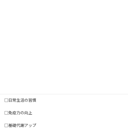
開催しております。
開催は随時開催しておりますので、お気軽にお電話ください。
０９４２－３０－４１００
ＲｅＢＯＲＮ（リボーン）サロン 健康セミナーお問い合わせ窓
口まで
＜食べても太らないセミナー内容 ６０分＞
□食べても太らないってどういうこと？
□食べても太らない体を手に入れる
□日常生活の習慣
□免疫力の向上
□基礎代謝アップ