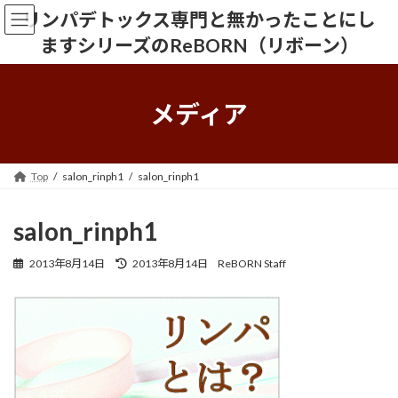
コ
ナ
リンパデトックス専門と無かったことにし
ン
ビ
ますシリーズのReBORN（リボーン）
テ
ゲ
ン
ー
ツ
シ
へ
ョ
メディア
ス
ン
キ
に
ッ
移
プ
動
Top
salon_rinph1
salon_rinph1
salon_rinph1
最
2013年8月14日
2013年8月14日
ReBORN Staff
終
更
新
日
時
: