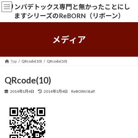
コ
ナ
リンパデトックス専門と無かったことにし
ン
ビ
ますシリーズのReBORN（リボーン）
テ
ゲ
ン
ー
ツ
シ
へ
ョ
メディア
ス
ン
キ
に
ッ
移
プ
動
Top
QRcode(10)
QRcode(10)
QRcode(10)
最
2014年1月4日
2014年1月4日
ReBORN Staff
終
更
新
日
時
: