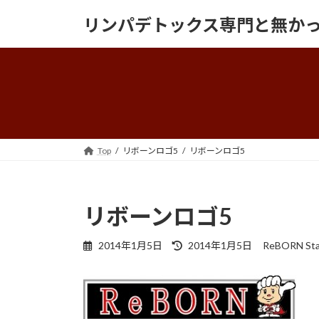
コ
ナ
リンパデトックス専門と無かっ
ン
ビ
テ
ゲ
ン
ー
ツ
シ
へ
ョ
ス
ン
キ
に
ッ
移
Top
リボーンロゴ5
リボーンロゴ5
プ
動
リボーンロゴ5
最
2014年1月5日
2014年1月5日
ReBORN Sta
終
更
新
日
時